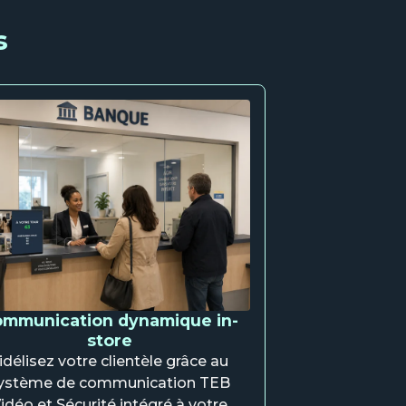
s
mmunication dynamique in-
store
idélisez votre clientèle grâce au
ystème de communication TEB
idéo et Sécurité intégré à votre