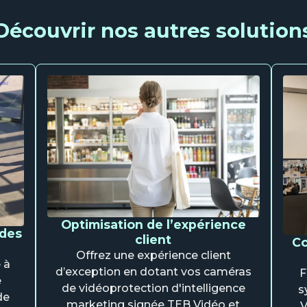
Découvrir nos autres solution
Optimisation de l’expérience
 des
client
Co
Offrez une expérience client
 à
d’exception en dotant vos caméras
F
e
de vidéoprotection d'intelligence
s
de
marketing signée TEB Vidéo et
V