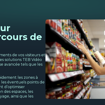
our
rcours de
nts de vos visiteurs et
les solutions TEB Vidéo
yse avancée tels que les
apidement les zones à
u les éventuels points de
t d’optimiser
on des espaces, les
age, ainsi que les