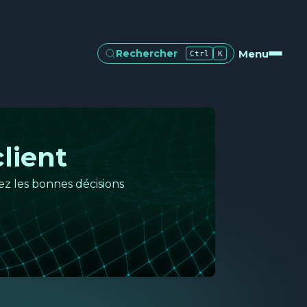
Menu
Rechercher
Ctrl
K
lient
z les bonnes décisions