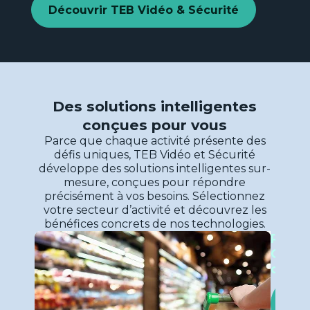
Découvrir TEB Vidéo & Sécurité
Découvrir
Voir la page
→
ETI et
grands
Des solutions intelligentes
compte
conçues pour vous
Nos
Parce que chaque activité présente des
solutio
défis uniques, TEB Vidéo et Sécurité
développe des solutions intelligentes sur-
mesure, conçues pour répondre
précisément à vos besoins. Sélectionnez
votre secteur d’activité et découvrez les
bénéfices concrets de nos technologies.
Retail
Voir la page
→
Grand
distri
Nos