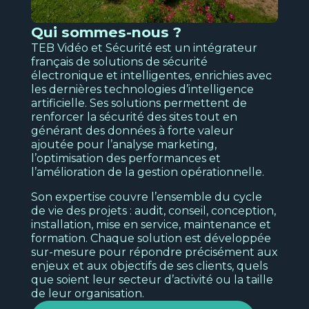
l'analyse des interactions de vos clients
Qui sommes-nous ?
Et
TEB Vidéo et Sécurité est un intégrateur
re
Découvrir
français de solutions de sécurité
pub
électronique et intelligentes, enrichies avec
N
les dernières technologies d’intelligence
artificielle. Ses solutions permettent de
s
renforcer la sécurité des sites tout en
générant des données à forte valeur
ajoutée pour l’analyse marketing,
l’optimisation des performances et
l’amélioration de la gestion opérationnelle.
Son expertise couvre l’ensemble du cycle
de vie des projets : audit, conseil, conception,
Ind
installation, mise en service, maintenance et
N
formation. Chaque solution est développée
sur-mesure pour répondre précisément aux
s
Sécurité électronique
enjeux et aux objectifs de ses clients, quels
Pour protéger les biens et les personnes
que soient leur secteur d’activité ou la taille
de votre entreprise.
de leur organisation.