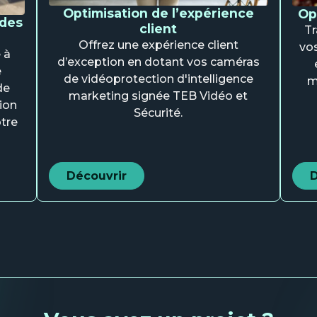
Optimisation de l’expérience
Op
 des
client
Tr
Offrez une expérience client
vos
 à
d’exception en dotant vos caméras
e
de vidéoprotection d'intelligence
m
de
marketing signée TEB Vidéo et
ion
Sécurité.
tre
Découvrir
D