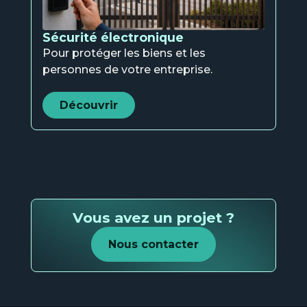
Découvrir
Sécurité électronique
Pour protéger les biens et les
Voir la page
→
personnes de votre entreprise.
ETI et
grands
Découvrir
compte
Nos
solutio
Vous avez un projet ?
Voir la page
→
Nous contacter