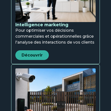
l'analyse des interactions de vos clients
Et
re
Découvrir
pub
Intelligence marketing
Pour optimiser vos décisions
N
commerciales et opérationnelles grâce
s
l'analyse des interactions de vos clients
Découvrir
Ind
N
s
Sécurité électronique
Pour protéger les biens et les personnes
de votre entreprise.