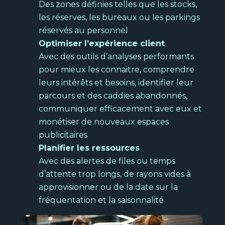
Des zones définies telles que les stocks,
l'analyse des interactions de vos clients
les réserves, les bureaux ou les parkings
Et
réservés au personnel
re
Découvrir
Optimiser l’expérience client
pub
Avec des outils d’analyses performants
N
pour mieux les connaitre, comprendre
s
leurs intérêts et besoins, identifier leur
parcours et des caddies abandonnés,
communiquer efficacement avec eux et
monétiser de nouveaux espaces
publicitaires
Planifier les ressources
Ind
Avec des alertes de files ou temps
N
d’attente trop longs, de rayons vides à
s
Sécurité électronique
approvisionner ou de la date sur la
Pour protéger les biens et les personnes
fréquentation et la saisonnalité
de votre entreprise.