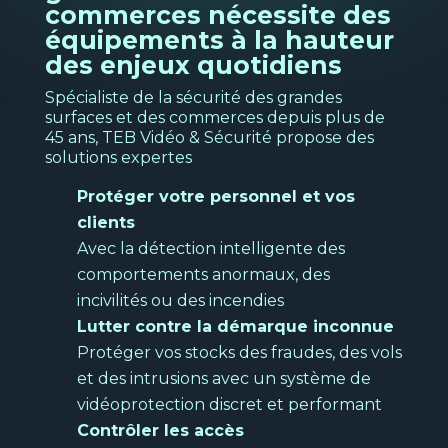
Pour vous aider dans votre gestion au
commerces nécessite des
Télé-vidéosurveillance
quotidien et vos planifications de
équipements à la hauteur
Ba
ressources.
des enjeux quotidiens
Formation
N
Spécialiste de la sécurité des grandes
Découvrir
s
surfaces et des commerces depuis plus de
Location et financement
45 ans, TEB Vidéo & Sécurité propose des
solutions expertes
Voir la page
→
Protéger votre personnel et vos
clients
Avec la détection intelligente des
comportements anormaux, des
incivilités ou des incendies
Transpo
et
Lutter contre la démarque inconnue
logistiq
Protéger vos stocks des fraudes, des vols
et des intrusions avec un système de
Nos
Intelligence marketing
vidéoprotection discret et performant
solutio
Pour optimiser vos décisions
Contrôler les accès
commerciales et opérationnelles grâce