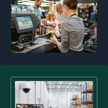
Découvrir
Voir la page
→
ETI et
grands
compte
Nos
solutio
Voir la page
→