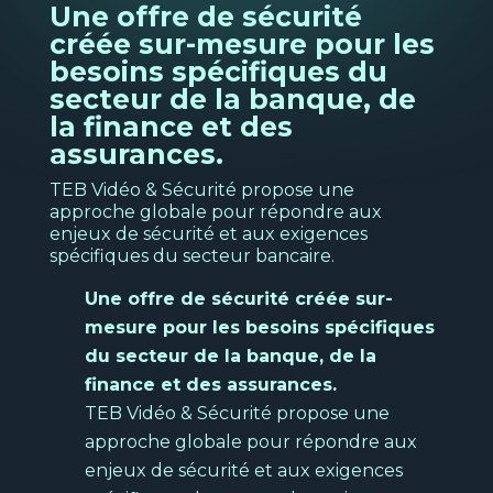
Pour vous aider dans votre gestion au
Une offre de sécurité
Télé-vidéosurveillance
quotidien et vos planifications de
créée sur-mesure pour les
Ba
ressources.
besoins spécifiques du
Formation
N
secteur de la banque, de
Découvrir
s
la finance et des
Location et financement
assurances.
TEB Vidéo & Sécurité propose une
Voir la page
→
approche globale pour répondre aux
enjeux de sécurité et aux exigences
spécifiques du secteur bancaire.
Une offre de sécurité créée sur-
mesure pour les besoins spécifiques
Transpo
du secteur de la banque, de la
et
logistiq
finance et des assurances.
TEB Vidéo & Sécurité propose une
Nos
Intelligence marketing
approche globale pour répondre aux
solutio
Pour optimiser vos décisions
enjeux de sécurité et aux exigences
commerciales et opérationnelles grâce