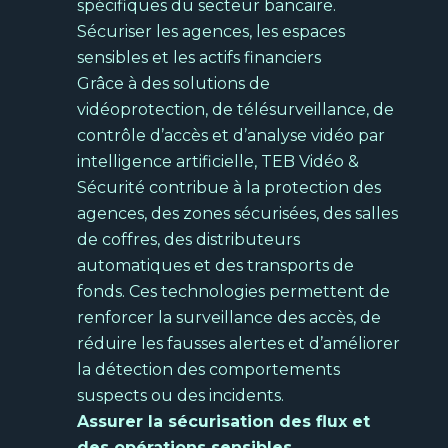
spécifiques du secteur bancaire.
l'analyse des interactions de vos clients
Sécuriser les agences, les espaces
Et
sensibles et les actifs financiers
re
Découvrir
Grâce à des solutions de
pub
vidéoprotection, de télésurveillance, de
N
contrôle d’accès et d’analyse vidéo par
s
intelligence artificielle, TEB Vidéo &
Sécurité contribue à la protection des
agences, des zones sécurisées, des salles
de coffres, des distributeurs
automatiques et des transports de
fonds. Ces technologies permettent de
Ind
renforcer la surveillance des accès, de
N
réduire les fausses alertes et d’améliorer
s
Sécurité électronique
la détection des comportements
Pour protéger les biens et les personnes
suspects ou des incidents.
de votre entreprise.
Assurer la sécurisation des flux et
des opérations sensibles