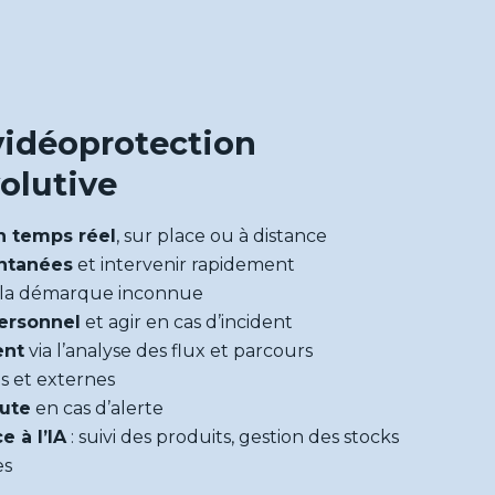
vidéoprotection
volutive
n temps réel
, sur place ou à distance
antanées
et intervenir rapidement
 la démarque inconnue
personnel
et agir en cas d’incident
ent
via l’analyse des flux et parcours
s et externes
oute
en cas d’alerte
e à l’IA
: suivi des produits, gestion des stocks
es