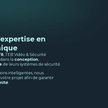
’expertise en
nique
78
, TEB Vidéo & Sécurité
 dans la
conception
,
e
de leurs systèmes de sécurité.
ons intelligentes, nous
otre projet afin de garantir
nité
.