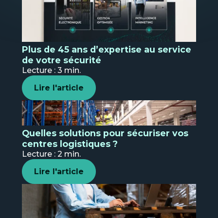
l'analyse des interactions de vos clients
Télé-vidéosurveillance
Ba
Découvrir
Formation
N
Plus de 45 ans d’expertise au service
s
Sécurité électronique
de votre sécurité
Location et financement
Lecture : 3 min.
Pour protéger les biens et les personnes
de votre entreprise.
Voir la page
→
Lire l'article
Découvrir
Quelles solutions pour sécuriser vos
centres logistiques ?
Transpo
Voir la page
→
Lecture : 2 min.
et
logistiq
Lire l'article
Nos
solutio