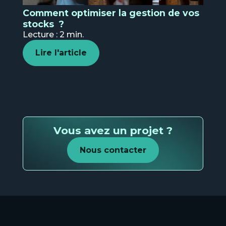
Comment optimiser la gestion de vos
stocks ?
Et
Lecture : 2 min.
re
pub
Lire l'article
N
s
Vous avez un projet ?
Nous contacter
Ind
N
s