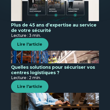
l'analyse des interactions de vos clients
Télé-vidéosurveillance
Ba
Découvrir
Formation
N
Plus de 45 ans d’expertise au service
s
Sécurité électronique
de votre sécurité
Location et financement
Lecture : 3 min.
Pour protéger les biens et les personnes
de votre entreprise.
Voir la page
→
Lire l'article
Découvrir
Quelles solutions pour sécuriser vos
centres logistiques ?
Transpo
Voir la page
→
Lecture : 2 min.
et
logistiq
Lire l'article
Nos
solutio