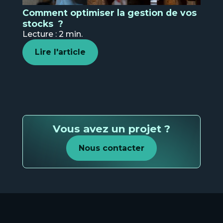
Comment optimiser la gestion de vos
stocks ?
Et
Lecture : 2 min.
re
pub
Lire l'article
N
s
Vous avez un projet ?
Nous contacter
Ind
N
s